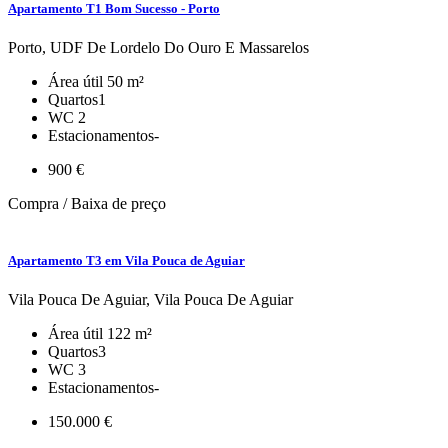
Apartamento T1 Bom Sucesso - Porto
Porto, UDF De Lordelo Do Ouro E Massarelos
Área útil
50 m²
Quartos
1
WC
2
Estacionamentos
-
900 €
Compra / Baixa de preço
Apartamento T3 em Vila Pouca de Aguiar
Vila Pouca De Aguiar, Vila Pouca De Aguiar
Área útil
122 m²
Quartos
3
WC
3
Estacionamentos
-
150.000 €