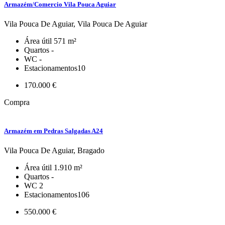
Armazém/Comercio Vila Pouca Aguiar
Vila Pouca De Aguiar, Vila Pouca De Aguiar
Área útil
571 m²
Quartos
-
WC
-
Estacionamentos
10
170.000 €
Compra
Armazém em Pedras Salgadas A24
Vila Pouca De Aguiar, Bragado
Área útil
1.910 m²
Quartos
-
WC
2
Estacionamentos
106
550.000 €