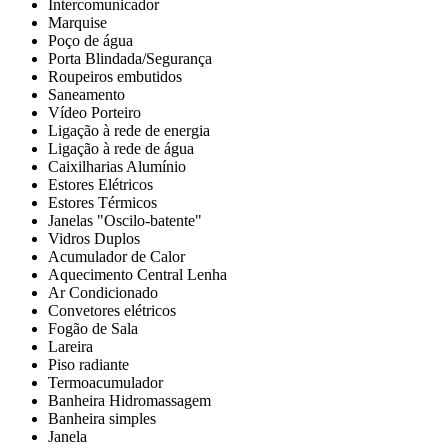
Intercomunicador
Marquise
Poço de água
Porta Blindada/Segurança
Roupeiros embutidos
Saneamento
Vídeo Porteiro
Ligação à rede de energia
Ligação à rede de água
Caixilharias Alumínio
Estores Elétricos
Estores Térmicos
Janelas "Oscilo-batente"
Vidros Duplos
Acumulador de Calor
Aquecimento Central Lenha
Ar Condicionado
Convetores elétricos
Fogão de Sala
Lareira
Piso radiante
Termoacumulador
Banheira Hidromassagem
Banheira simples
Janela