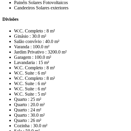
Painéis Solares Fotovoltaicos
Candeeiros Solares exteriores
Divisões
W.C. Completo :
8 m²
Ginásio :
30.0 m²
Salão convívio :
40.0 m²
Varanda :
100.0 m²
Jardim Privativo :
3200.0 m²
Garagem :
100.0 m²
Lavandaria :
15 m²
W.C. Completo :
8 m²
W.C. Suite :
6 m²
W.C. Completo :
8 m²
W.C. Suite :
6 m²
W.C. Suite :
6 m²
W.C. Suite :
5 m²
Quarto :
25 m²
Quarto :
20.0 m²
Quarto :
24 m²
Quarto :
30.0 m²
Quarto :
26 m²
Cozinha :
30.0 m²
Sala :
50.0 m²