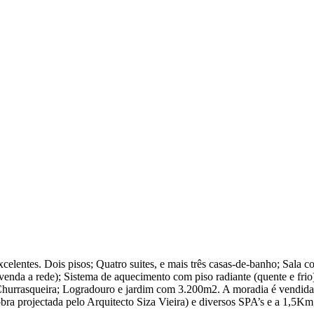
elentes. Dois pisos; Quatro suites, e mais três casas-de-banho; Sala c
 venda a rede); Sistema de aquecimento com piso radiante (quente e fri
hurrasqueira; Logradouro e jardim com 3.200m2. A moradia é vendida t
ra projectada pelo Arquitecto Siza Vieira) e diversos SPA’s e a 1,5K