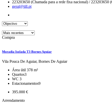
223203650 (Chamada para a rede fixa nacional) / 223203650 (
geral@till.pt
Compra
Moradia Isolada T3 Bornes Aguiar
Vila Pouca De Aguiar, Bornes De Aguiar
Área útil
378 m²
Quartos
3
WC
3
Estacionamentos
9
395.000 €
Arrendamento