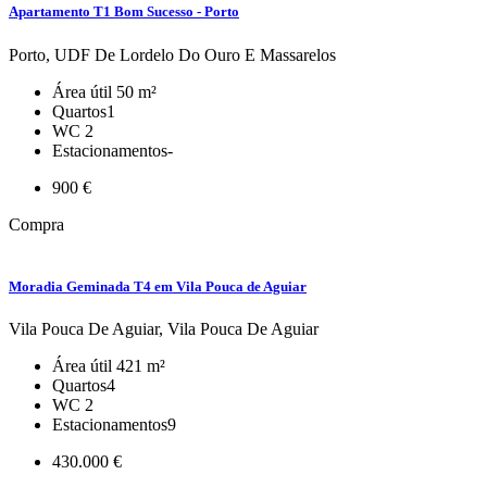
Apartamento T1 Bom Sucesso - Porto
Porto, UDF De Lordelo Do Ouro E Massarelos
Área útil
50 m²
Quartos
1
WC
2
Estacionamentos
-
900 €
Compra
Moradia Geminada T4 em Vila Pouca de Aguiar
Vila Pouca De Aguiar, Vila Pouca De Aguiar
Área útil
421 m²
Quartos
4
WC
2
Estacionamentos
9
430.000 €