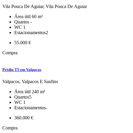
Vila Pouca De Aguiar, Vila Pouca De Aguiar
Área útil
60 m²
Quartos
-
WC
1
Estacionamentos
2
55.000 €
Compra
Prédio T5 em Valpaços
Valpacos, Valpacos E Sanfins
Área útil
240 m²
Quartos
5
WC
1
Estacionamentos
-
360.000 €
Compra