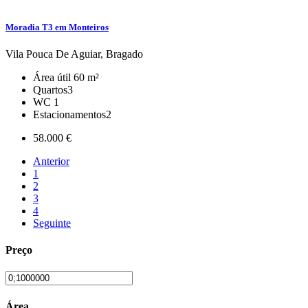
Moradia T3 em Monteiros
Vila Pouca De Aguiar, Bragado
Área útil
60 m²
Quartos
3
WC
1
Estacionamentos
2
58.000 €
Anterior
1
2
3
4
Seguinte
Preço
Área