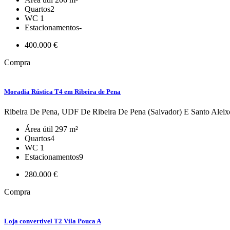
Quartos
2
WC
1
Estacionamentos
-
400.000 €
Compra
Moradia Rústica T4 em Ribeira de Pena
Ribeira De Pena, UDF De Ribeira De Pena (Salvador) E Santo Ale
Área útil
297 m²
Quartos
4
WC
1
Estacionamentos
9
280.000 €
Compra
Loja convertivel T2 Vila Pouca A